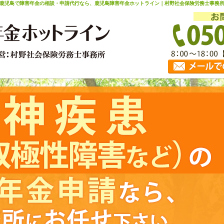
鹿児島で障害年金の相談・申請代行なら、鹿児島障害年金ホットライン｜村野社会保険労務士事務